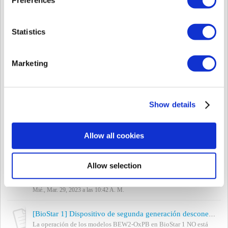
Mié., Jul. 24, 2024 a las 8:19 A. M.
[BioStar 2] Cambio del idioma del dispositivo (traducción)
Statistics
Para cambiar el idioma mostrado en el dispositivo, debe cambiar el
archivo de recursos del dispositivo. Siga los pasos que se indican a
continuación para t...
Marketing
Mié., Jul. 24, 2024 a las 8:01 A. M.
[Ambos BioStar] 1a generación de dispositivos/2a generación de dispositivos/dispositivos de nivel de entrada
A veces, cuando nos referimos a un grupo de dispositivos, los
Show details
agentes de Suprema pueden decir un dispositivo de 1a generación,
un dispositivo de 2a generaci...
Lun., Ago. 3, 2020 a las 4:57 A. M.
Allow all cookies
[BioStation 3] Cómo usar RTSP de BioStation 3 con VMS
Aplicado a: FW v1.0.0_20220901 o superior Versión disponible
Allow selection
de BioStar 2: v2.9.0 o superior Versión disponible de BioStar 2
Device SDK: v2.8.3 o supe...
Mié., Mar. 29, 2023 a las 10:42 A. M.
[BioStar 1] Dispositivo de segunda generación desconectado en BioStar 1.93
La operación de los modelos BEW2-OxPB en BioStar 1 NO está