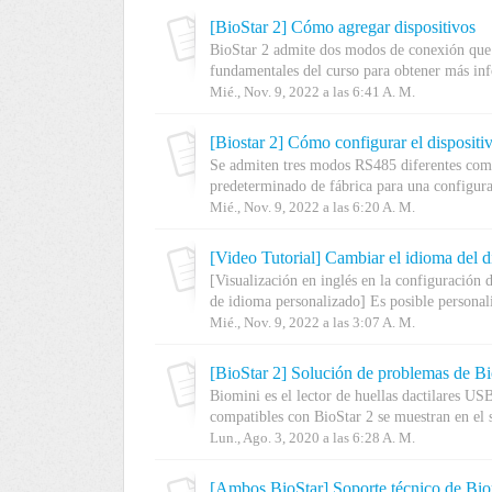
[BioStar 2] Cómo agregar dispositivos
BioStar 2 admite dos modos de conexión que 
fundamentales del curso para obtener más inf
Mié., Nov. 9, 2022 a las 6:41 A. M.
[Biostar 2] Cómo configurar el disposit
Se admiten tres modos RS485 diferentes como
predeterminado de fábrica para una configurac
Mié., Nov. 9, 2022 a las 6:20 A. M.
[Video Tutorial] Cambiar el idioma del d
[Visualización en inglés en la configuración 
de idioma personalizado] Es posible personali
Mié., Nov. 9, 2022 a las 3:07 A. M.
[BioStar 2] Solución de problemas de B
Biomini es el lector de huellas dactilares USB
compatibles con BioStar 2 se muestran en el s
Lun., Ago. 3, 2020 a las 6:28 A. M.
[Ambos BioStar] Soporte técnico de Bio