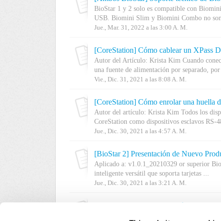
BioStar 1 y 2 solo es compatible con Biomini
USB. Biomini Slim y Biomini Combo no son
Jue., Mar. 31, 2022 a las 3:00 A. M.
[CoreStation] Cómo cablear un XPass D
Autor del Artículo: Krista Kim Cuando conec
una fuente de alimentación por separado, por 
Vie., Dic. 31, 2021 a las 8:08 A. M.
[CoreStation] Cómo enrolar una huella d
Autor del artículo: Krista Kim Todos los disp
CoreStation como dispositivos esclavos RS-48
Jue., Dic. 30, 2021 a las 4:57 A. M.
[BioStar 2] Presentación de Nuevo Produ
Aplicado a: v1.0.1_20210329 or superior Bio
inteligente versátil que soporta tarjetas ...
Jue., Dic. 30, 2021 a las 3:21 A. M.
Como sabe, BioStation 2 es el único disposit