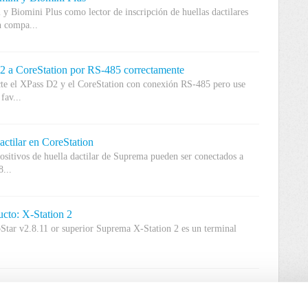
 y Biomini Plus como lector de inscripción de huellas dactilares
 compa...
2 a CoreStation por RS-485 correctamente
te el XPass D2 y el CoreStation con conexión RS-485 pero use
fav...
actilar en CoreStation
ositivos de huella dactilar de Suprema pueden ser conectados a
...
cto: X-Station 2
Star v2.8.11 or superior Suprema X-Station 2 es un terminal
[BioStar 2] Mejora de función Eventos & Acciones para permitir el uso del puerto de salida de BioStation 2
ivo de Suprema que tiene el puerto de salida TTL por separado.