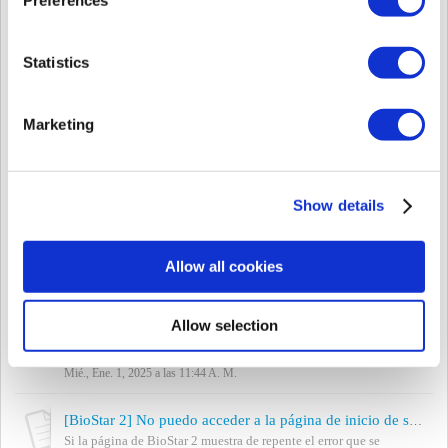
Mié., Ene. 1, 2025 a las 11:56 A. M.
Cambios en el entorno de red después de la instalación de BioStar2
Statistics
BioStar2 v2.5.0 y versiones posteriores soportan comunicación
HTTPS de manera predeterminada. Para habilitar la comunicación
HTTPS, durante la instalación ...
Marketing
Mié., Ene. 1, 2025 a las 11:51 A. M.
[BioStar 2] Soporte de la Migración de Visual Face
Versión Afectada: BioStar 2.9.0 o superiores Con el fin de mejorar
Show details
la usabilidad de los clientes, se han actualizado los criterios del
algoritmo de ext...
Mié., Ene. 1, 2025 a las 11:47 A. M.
Allow all cookies
[BioStar 2] Función actualizada - Exportación/Importación de Datos
Producto y versiones aplicadas BioStar 2.8.10 o superior
Allow selection
BioStation 2 v1.9.0 o superior BioStation A2 v1.8.0 o superior
FaceStation 2 v1.4.0 o superior ...
Mié., Ene. 1, 2025 a las 11:44 A. M.
[BioStar 2] No puedo acceder a la página de inicio de sesión de BioStar 2
Si la página de BioStar 2 muestra de repente el error que se