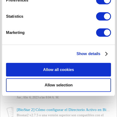
Mar., Ago. 29, 2023 a las 12:29 A. M.
[BioStar 2] Extracción mejorada de imágenes para credenciales Visual Face en BioStar 2
Statistics
Version Afectada: BioStar 2.9.0 o superior Este artículo te guiara
sobre la mejora en la extracción de imágenes para Credenciales
Visual Face en BioSta...
Marketing
Mar., Ago. 29, 2023 a las 12:04 A. M.
[BioStar 2] Cómo actualizar el servidor Biostar 2
BioStar 2 admite actualización directa de la versión 2.5 a la última
Show details
versión. Si tu versión de BioStar 2 es 2.5 o superior, puede
descargar la última versi...
Mié., Jun. 21, 2023 a las 4:17 P. M.
Allow all cookies
[BioStar 2] Opción 'Specific Devices(Only Devices Belonging to the Access Group)'
A partir de BioStar 2.7.11, se incluye una nueva opción de
Allow selection
sincronización de usuarios. La opción de sincronización de
usuarios, 'Specific Devices(Only ...
Jue., Abr. 6, 2023 a las 8:04 A. M.
[BioStar 2] Cómo configurar el Directorio Activo en BioStar 2
Biostar2 v2.7.5 o una versión superior son compatibles con el