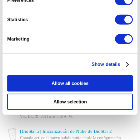
Vie., Dic. 31, 2021 a las 7:29 A. M.
[BioStar 2] Cómo resolver el problema de congelación de BioStar 2
Statistics
Problema Hay un problema de lentitud o congelamiento si esta
usando modo de conexión HTTPS de BioStar 2.. Página Relevante
Causa Esto es porque ...
Marketing
Vie., Dic. 31, 2021 a las 7:24 A. M.
[BioStar 2] Cómo reactivar la licencia de BioStar 2
Para reactivar la información de licencia de software de BioStar 2,
Show details
Suprema requiere el comprobante de compra de la licencia de
BioStar 2. <Prueba de...
Vie., Dic. 31, 2021 a las 7:16 A. M.
Allow all cookies
[BioStar 2] No puedo acceder a BioStar 2 Cloud
Para acceder a BioStar 2 Cloud, ngrok.exe debe estar ejecutándose
Allow selection
en el PC de Servidor de BioStar 2. Si tiene el siguiente mensaje de
error mientras int...
Vie., Dic. 31, 2021 a las 6:56 A. M.
[BioStar 2] Inicialización de Nube de BioStar 2
Cuando active el nuevo subdominio desde la configuración