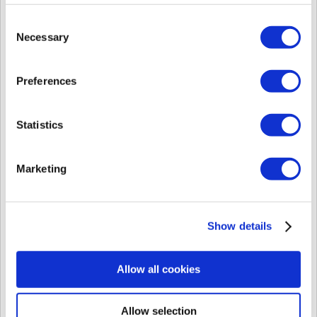
[BioStar 2] 新機種のご紹介 - CoreStation 20
Consent
更新日時: 2025/6/5 対応するFW: v1.0.0_20250218 対応する
Necessary
Selection
Biostar2 バージョン: v2.9.9 以降 対応する BioStar 2 Device
SDK バージョン: v2.9.9 以降 対応する Suprema G-SDK バージ
ョン: v1.8.0 以降 ...
Preferences
火, 6月 24, 2025 で 5:18 午後
[BioStar 2] FaceStationF2v1.1.4とBioStar2 v2.9.8の接続結果
Statistics
1. 端末追加 結果： →以下のポップアップ画面が出ます
2. RS-485スレーブ端末追加（今回はBioStation3 v1.3.1を追加
しましたが実はどのSuprema端末でも追加出来ます） 結果：
Marketing
→うまく出来ます 3. ドア作成 結果： →うまく出来ます ...
月, 2月 17, 2025 で 12:53 午後
[BioStar 2] 新製品のご紹介 - BioEntry W3
Show details
BioStar 2 対応 バージョン: v2.9.7 以降 BioStar 2 Device SDK 対
応 バージョン: v 2.9.6.0 以降 Suprema G-SDK 対応 バージョン:
v1.7.0 以降 BioStar2 バージョン2.9.7 以降の対応機種として
Allow all cookies
BioEntry W3...
月, 2月 3, 2025 で 5:20 午後
Allow selection