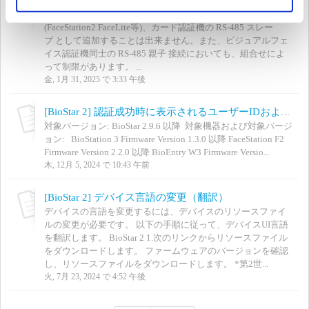
[BioStar 2] ビジュアルフェイス認証機の 親子(マスター - スレーブ)接続の設定について
2024/10/17 更新 ビジュアルフェイス認証機は、指紋、IR顔
(FaceStation2.FaceLite等)、カード認証機の RS-485 スレー
ブ として追加することは出来ません。また、ビジュアルフェ
イス認証機同士の RS-485 親子 接続においても、組合せによ
って制限があります。 ...
金, 1月 31, 2025 で 3:33 午後
[BioStar 2] 認証成功時に表示されるユーザーIDおよびユーザー名を非表示にする機能について
対象バージョン: BioStar 2.9.6 以降 対象機器および対象バージ
ョン: BioStation 3 Firmware Version 1.3.0 以降 FaceStation F2
Firmware Version 2.2.0 以降 BioEntry W3 Firmware Versio...
木, 12月 5, 2024 で 10:43 午前
[BioStar 2] デバイス言語の変更（翻訳）
デバイスの言語を変更するには、デバイスのリソースファイ
ルの変更が必要です。 以下の手順に従って、デバイスUI言語
を翻訳します。 BioStar 2 1.次のリンクからリソースファイル
をダウンロードします。 ファームウェアのバージョンを確認
し、リソースファイルをダウンロードします。 *第2世...
火, 7月 23, 2024 で 4:52 午後