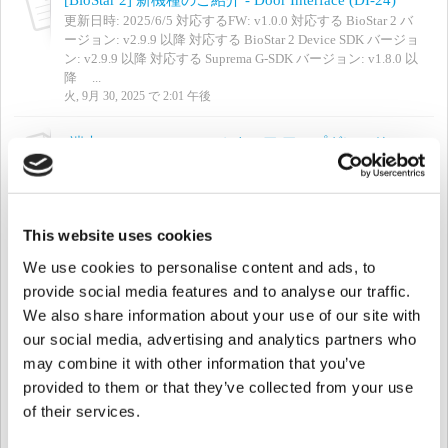
更新日時: 2025/6/5 対応するFW: v1.0.0 対応する BioStar 2 バ
ージョン: v2.9.9 以降 対応する BioStar 2 Device SDK バージョ
ン: v2.9.9 以降 対応する Suprema G-SDK バージョン: v1.8.0 以
降 ...
火, 9月 30, 2025 で 2:01 午後
[端末] XPass D2 ファームウェア アップグレードに関してのご案内 (v1.7.0 以降)
更新: 2024/9/24 屋外向けコンパクトRFIDリーダーとなる
XPass D2は 、ファームウェアのアップグレードに2段階の手順
が必要となっています。1つはマイコンファームウェア用、も
う1つはBLEファームウェア用です。 [Sample Image - XPD2
This website uses cookies
Firmware ...
火, 9月 30, 2025 で 9:44 午前
We use cookies to personalise content and ads, to
provide social media features and to analyse our traffic.
[BioStar 2] ユーザー有効期限「2037-12-31」の対応製品およびバージョン一覧
We also share information about your use of our site with
以下の端末 および ファームウェアバージョンは、2037年12月
our social media, advertising and analytics partners who
31日までのユーザー有効期限をサポートしています。 ユーザ
may combine it with other information that you’ve
ー有効期限について懸念がある場合は、お客様のサイトにあ
るデバイスのファームウェアを アップグレードしてくださ
provided to them or that they’ve collected from your use
い。 ・関連記事 ・BioStar 2 (v2.9.5 以上) ...
of their services.
火, 9月 30, 2025 で 8:25 午前