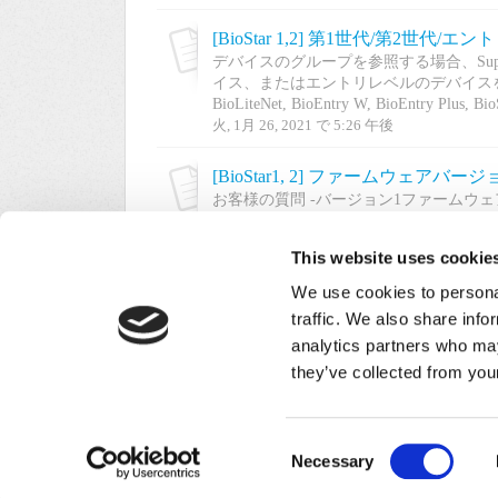
[BioStar 1,2] 第1世代/第2世代
デバイスのグループを参照する場合、Sup
イス、またはエントリレベルのデバイスを示すこ
BioLiteNet, BioEntry W, BioEntry Plus, BioS
火, 1月 26, 2021 で 5:26 午後
お客様の質問 -バージョン1ファームウ
BioStar2 SWで使用できますか？ 
ングレードして、BioStar1 SWで使
This website uses cookie
ス...
木, 11月 26, 2020 で 2:17 午後
We use cookies to personal
traffic. We also share info
analytics partners who may
« 前
1
2
they’ve collected from your
Consent
Necessary
ホーム
ソリューション
フォーラム
/
Pr
Selection