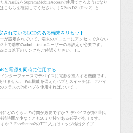
たXPassD2をSupremaMobileAccessで使用できるようになり
に関してはこちらを確認してください。) XPass D2（Rev 2）と
orユーザーが設定されているLCDのある端末をリセット
r権限ユーザーが設定されていて、端末のメニューにアクセスできない
ar2上で端末のadministratorユーザーの再設定が必要です。
るには以下のリンクをご確認ください。 [...
PoE）\ PoEと電源を同時に使用する
tは、Ethernetインターフェースでデバイスに電源を投入する機能です。
りません。 PoE機能を備えたハブとスイッチは、デバイ
クラスのPoEハブを使用すればよいで...
号にどのくらいの時間が必要ですか？ デバイスが第2世代
持続時間が少なくとも50ミリ秒である必要があります。
すか？ FaceStation2のTTL入力はエッジ検出タイプ...