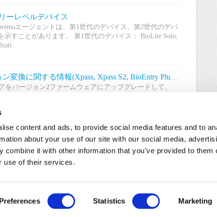
/エントリーレベルデバイス
remaエージェントは、第1世代のデバイス、第2世代のデバ
とがあります。 第1世代のデバイス： BioLite Solo,
tati...
[BioStar1, 2] ファームウェアバージョン変換に関する情報(Xpass, Xpass S2, BioEntry Plus, BioEntry W, BioLiteNet)
ェアをバージョン2ファームウェアにアップグレードして、
-バージョン2ファームウェアをバージョン1ファームウェアにダウ
用できますか？ 回答 はい。ですが、ファームウェアとデバイ
s
ise content and ads, to provide social media features and to an
rmation about your use of our site with our social media, advertis
 combine it with other information that you’ve provided to them o
3
4
5
次へ »
 use of their services.
Preferences
Statistics
Marketing
ivacy Policy
/
Cookie Policy