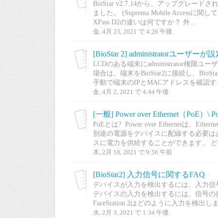
BioStar v2.7.14から、アップグレードされ
ました。 (Suprema Mobile Access
XPass D2の違いは何ですか？ 外...
金, 4月 23, 2021 で 4:26 午後
[BioStar 2] administrat
LCDのある端末にadministrato
場合は、端末をBioStar2に接続し、BioSt
手動で端末のIPとMACアドレスを確認す
金, 4月 2, 2021 で 4:44 午後
[一般] Power over Ethernet（
PoEとは? Power over Etherne
別途の電源をデバイスに配線する必要はあ
スに電力を供給することができます。 どの
木, 2月 18, 2021 で 9:56 午前
[BioStar2] 入力信号に関するFAQ
デバイスが入力を検出するには、入力信
デバイスの入力を検出するには、信号の
FaceStation 2はどのように入力を検出しま
水, 2月 3, 2021 で 1:34 午後