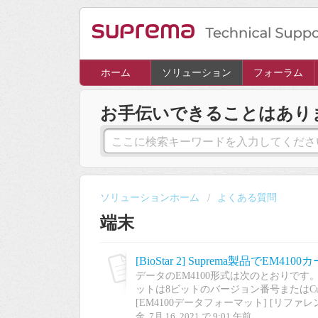
ホーム
ソリューション
フォーラム
お手伝いできることはあり
ソリューションホーム
よくある質問
端末
[BioStar 2] Suprema製品でEM
データのEM4100形式は次のとおりです
ットは8ビットのバージョン番号またはCus
[EM4100データフォーマット] [リファレンスページ
金, 7月 16, 2021 で 9:01 午前