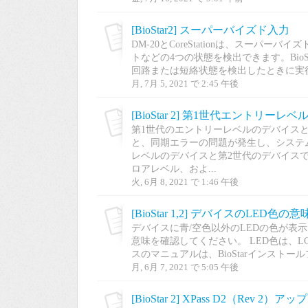
[BioStar2] スーパーバイズド入力
DM-20とCoreStationは、スー
トなどの4つの状態を検出できます。BioS
回路または短絡状態を検出したときに実行
月, 7月 5, 2021 で 2:45 午後
第1世代のエントリーレベルのデバイスと第
と、同期エラーの問題が発生し、システ
レベルのデバイスと第2世代のデバイス
ロアレベル、およ...
火, 6月 8, 2021 で 1:46 午後
[BioStar 1,2] デバイスのLED色の意
デバイスに青/空色以外のLEDの色が表
意味を確認してください。 LED色は、
スのマニュアルは、BioStarインストールファ
月, 6月 7, 2021 で 5:05 午後
[BioStar 2] XPass D2（Rev 