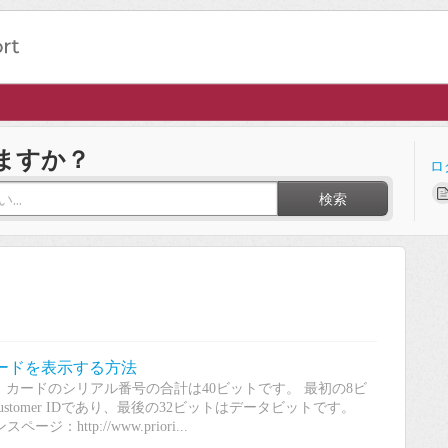
ますか？
ロ
検索
4100カードを表示する方法
。 カードのシリアル番号の合計は40ビットです。 最初の8ビ
tomer IDであり、最後の32ビットはデータビットです。
：http://www.priori...