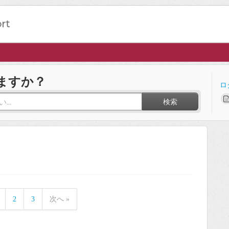
ますか？
ロ
検索
2
3
次へ »