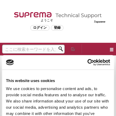
ようこそ
Japanese
ログイン
登録
ソリューションホーム
よくある質問
サーバー
[BioStar 2] 'setting.conf'ファイルの自
動バックアップ機能
This website uses cookies
変更日： 水, 2月 3, 2021 で 1:38 午後
We use cookies to personalise content and ads, to
provide social media features and to analyse our traffic.
setting.confファイルが壊れた場合、BioStar2のログインページにアクセ
We also share information about your use of our site with
スできません。
our social media, advertising and analytics partners who
setting.confファイルの破損ケースは、アップグレードプロセスまたはサ
may combine it with other information that you’ve