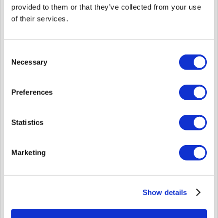
ーバPCの予期せぬシャットダウンによって発生する可能性があります。
provided to them or that they’ve collected from your use
BioStar 2.7.10からは、setting.confファイルの自動バックアップ機能が追
of their services.
加され、setting.confが壊れるのを防止します。
setting.confファイルのバックアップファイルは、C:\Program
Files\BioStar 2(x64)\logsにあります。
Consent
Necessary
Selection
Preferences
Statistics
Marketing
Show details
「setting.conf」ファイルのバックアップファイルには2種類があります
1．普通のバックアッププロセスの場合