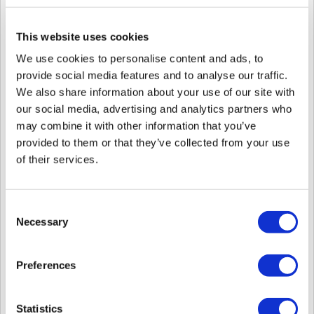
使用がより簡単、迅速、安全になります。
詳しい内容
リンク
をクリックしてください。
This website uses cookies
Suprema Mobile Accessの互換性のあるファームウェアリストとデバイス
リストについては、以下の表を参照してください。
We use cookies to personalise content and ads, to
以下のすべてのデバイスがモバイルアクセスをサポートするまで、この
provide social media features and to analyse our traffic.
記事を更新します。
We also share information about your use of our site with
BioStar 2.7.12以上
our social media, advertising and analytics partners who
may combine it with other information that you’ve
種類
端末
リリース
provided to them or that they’ve collected from your use
BLE
NFC
of their services.
XPass 2
O
O
O
BioStar 2.7.14以上
Consent
*XPass D2 (Rev 2)
O
O
O
Necessary
Selection
BioStar 2.8.3以上
BioLite N2
O
O
O
Preferences
BioStar 2.8.6以上
**BioEntry W2 (Rev 2)
O
O
O
Statistics