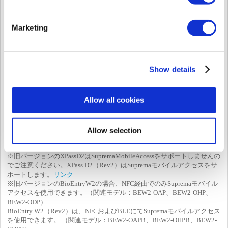
FaceStation F2
O
O
O
FaceStation 2
O
O
O
Marketing
BioStation 2
X
O
O
FaceLite
O
O
O
BioStation A2
X
O
O
Show details
BioStation L2
X
O
-
BioEntry P2
X
O
-
Allow all cookies
BioEntry R2
X
O
-
BioStar 2.8.11以上
Allow selection
X-Station 2
O
O
O
ノート
※旧バージョンのXPassD2はSupremaMobileAccessをサポートしませんの
でご注意ください。XPass D2（Rev2）はSupremaモバイルアクセスをサ
ポートします。
リンク
※旧バージョンのBioEntryW2の場合、NFC経由でのみSupremaモバイル
アクセスを使用できます。（関連モデル：BEW2-OAP、BEW2-OHP、
BEW2-ODP）
BioEntry W2（Rev2）は、NFCおよびBLEにてSupremaモバイルアクセス
を使用できます。 （関連モデル：BEW2-OAPB、BEW2-OHPB、BEW2-