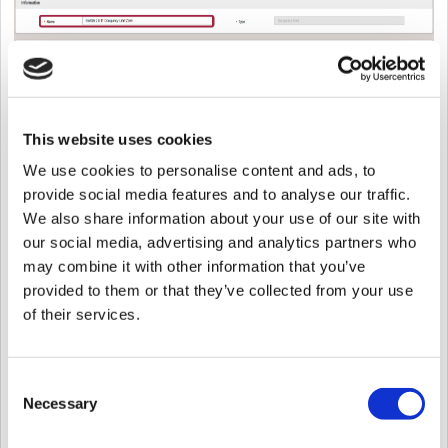
This website uses cookies
We use cookies to personalise content and ads, to
provide social media features and to analyse our traffic.
混雑状況ゾーンはグローバルモードのみをサポートします。
We also share information about your use of our site with
our social media, advertising and analytics partners who
may combine it with other information that you’ve
provided to them or that they’ve collected from your use
of their services.
Consent
Necessary
Selection
ステップ4：このゾーンにアクセスできる人数を[アクセス人数]に