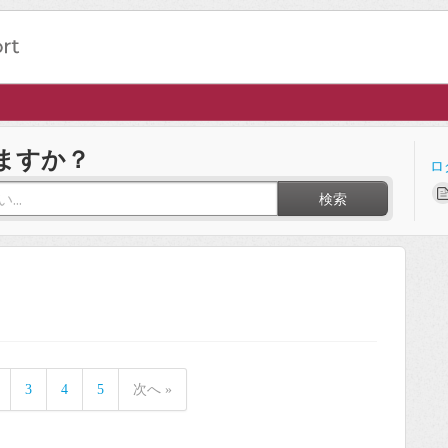
ますか？
ロ
検索
3
4
5
次へ »