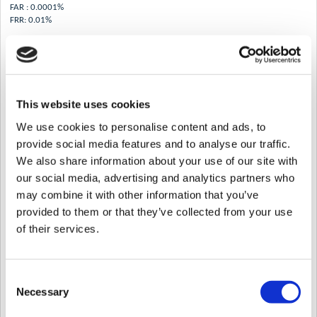
FAR : 0.0001%
FRR: 0.01%
Respuesta
Estas cifras no son muy precisas porque las tasas dependen de demasiados
factores; sin embargo, este valor es algo que es ventajoso para Suprema porque
tenemos configuraciones de seguridad aún más altas. Estos también son
diferentes de las experiencias algorítmicas y de la vida real, ya que la entrada
This website uses cookies
del dedo tiene demasiadas variables en la vida real. Con condiciones ideales y
ajustes correctos podemos cumplir con esas especificaciones.
We use cookies to personalise content and ads, to
provide social media features and to analyse our traffic.
El FAR/FRR significa que FAR y FRR están correlacionados como muestra el
We also share information about your use of our site with
siguiente gráfico.
La tasa FAR/FRR cambia de manera opuesta. Si reduce el FAR, la posibilidad de
our social media, advertising and analytics partners who
FRR aumenta y este umbral se puede configurar ajustando el nivel de
may combine it with other information that you’ve
seguridad.
provided to them or that they’ve collected from your use
of their services.
Consent
Necessary
Selection