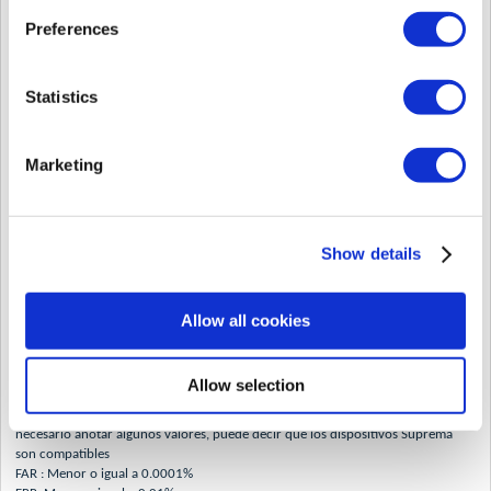
Preferences
Los productos de huellas dactilares de Suprema admiten tres niveles de control
de nivel de seguridad para ajustar el umbral. (Normal/Seguro/Más seguro)
Statistics
El control de nivel de seguridad tiene una característica de adaptación
automática dependiendo del número de plantillas. En la tabla siguiente se
muestran las relaciones entre los niveles de seguridad automáticos y el número
Marketing
de plantillas inscritas. Por ejemplo, cuando el nivel de seguridad es Automatic
Secure(0x51) y el número de plantillas inscritas es 500, el FAR real para la
identificación será 1/10.000.000. El nivel de seguridad para la verificación no
cambia.
Show details
Allow all cookies
Allow selection
Por lo tanto, no es apropiado fijar la tasa FAR. Pero si es absolutamente
necesario anotar algunos valores, puede decir que los dispositivos Suprema
son compatibles
FAR : Menor o igual a 0.0001%