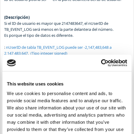
(Descripción)
Si el ID de usuario es mayor que 2147483647, el nUserID de
TB_EVENT_LOG será menos en la parte delantera del número.
Es porque el tipo de datos es diferente.
:
nUserID de tabla TB_EVENT_LOG puede ser -2,147,483,648 a
2,147,483,647. (Tipo integer signed)
:
sUserID de tabla TB_USER puede ser 0 a 4294967295
.
(Solución)
Consulte la siguiente consulta para cambiar el tipo de datos.
This website uses cookies
Si desea confirmar que nEventIdn es 27, debe utilizar la siguiente
We use cookies to personalise content and ads, to
consulta.
provide social media features and to analyse our traffic.
select nEventIDn, nUSerID, CAST(CAST(nUserID AS BINARY) AS bigint)
We also share information about your use of our site with
from TB_EVENT_LOG where nEventIdn = 217;
our social media, advertising and analytics partners who
may combine it with other information that you’ve
provided to them or that they’ve collected from your use