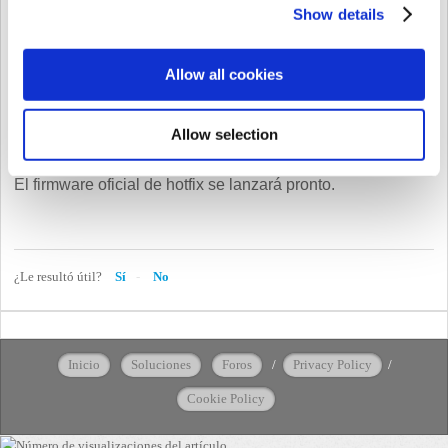
6. El relé no se activa.
Show details
Solución alternativa:
Allow all cookies
Utiliza el firmware beta adjunto para resolver el problema
Allow selection
Solución:
El firmware oficial de hotfix se lanzará pronto.
¿Le resultó útil?
Sí
No
Inicio
Soluciones
Foros
/
Privacy Policy
/
Cookie Policy