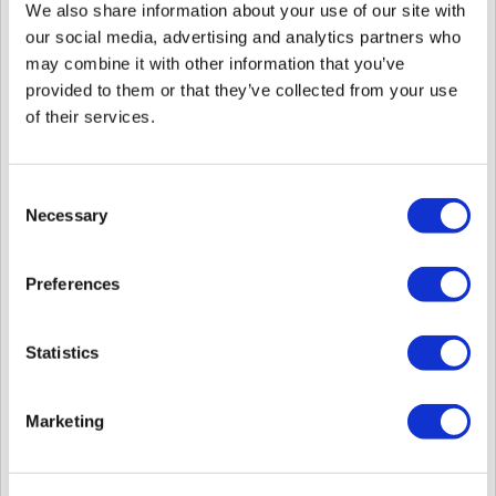
We also share information about your use of our site with
our social media, advertising and analytics partners who
(Este problema no está listado en foros)
may combine it with other information that you’ve
Productos y versiones afectados
: BioLiteNet FW 2.3.3
provided to them or that they’ve collected from your use
of their services.
Resumen
Si el relé está configurado en el menú de dispositivos
Consent
(como dispositivo independiente) sin BioStar 2, no está
Necessary
Selection
configurado correctamente.
El relé no se activa al hacer la autenticación del usuario.
Preferences
Reproducción de los problemas:
1. En el dispositivo, pulsa Menú
Statistics
2. Haz clic
>
y selecciona el menú
de Dispositivo
.
3. Seleccionar Relé.
Marketing
4. Terminar de configurar el relé
5. Autenticarse con un usuario inscrito en el dispositivo.