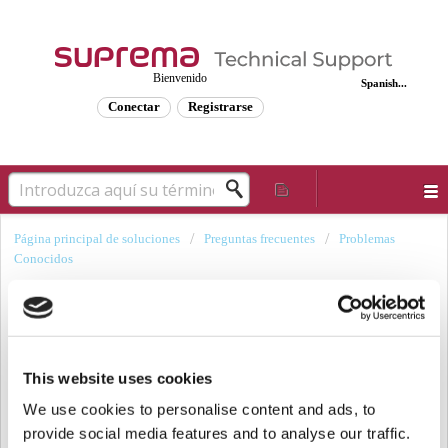
Bienvenido
Spanish...
Conectar
Registrarse
Página principal de soluciones
Preguntas frecuentes
Problemas
Conocidos
[Problema conocido] Fallo de
configuración del relé BioLiteNet en
modo independiente (Firmware 2.3.3)
This website uses cookies
We use cookies to personalise content and ads, to
Fecha de modificación: Mié., Dic. 31, 2025 a las 1:31 P. M.
provide social media features and to analyse our traffic.