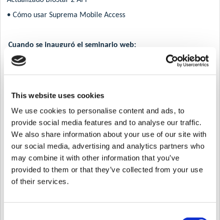
• Cómo usar Suprema Mobile Access
Cuando se inauguró el seminario web:
1)
Fecha: lunes, 27 de abril de 2020
Hora: 4:00 PM ~ 5:00 PM, GMT +9, Seúl
This website uses cookies
8:00 AM - 9:00 AM, GMT +1, Londres
We use cookies to personalise content and ads, to
De 01:00 a 12:00, GMT+4, Dubái
provide social media features and to analyse our traffic.
We also share information about your use of our site with
2)
our social media, advertising and analytics partners who
Fecha: martes, 28 de abril de 2020
may combine it with other information that you’ve
Hora: 8:00 AM ~ 9:00 AM, GMT +9, Seúl
provided to them or that they’ve collected from your use
of their services.
Fecha: lunes, 27 de abril de 2020
7:00 PM - 8:00 PM, GMT-4, Nueva York (EDT)
Consent