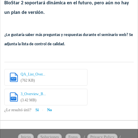
BioStar 2 soportará dinámica en el futuro, pero aún no hay
un plan de versión.
¿Le gustaría saber más preguntas y respuestas durante el seminario web? Se
adjunta la lista de control de calidad.
QA_List_Over...
PDF
(762 KB)
3_Overview_B...
PDF
(3.42 MB)
¿Le resultó útil?
Sí
No
Inicio
Soluciones
Foros
/
Privacy Policy
/