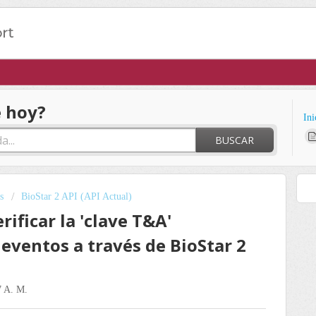
 hoy?
Ini
BUSCAR
s
BioStar 2 API (API Actual)
rificar la 'clave T&A'
eventos a través de BioStar 2
7 A. M.