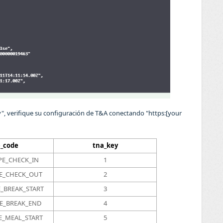
ey", verifique su configuración de T&A conectando "https:[your
e_code
tna_key
PE_CHECK_IN
1
E_CHECK_OUT
2
_BREAK_START
3
E_BREAK_END
4
E_MEAL_START
5