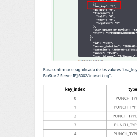
Para confirmar el significado de los valores "tna_k
BioStar 2 Server IP]:3002/tna/setting".
key_index
typ
0
PUNCH_TY
1
PUNCH_TYP
2
PUNCH_TYPE
3
PUNCH_TYP
4
PUNCH_TYP