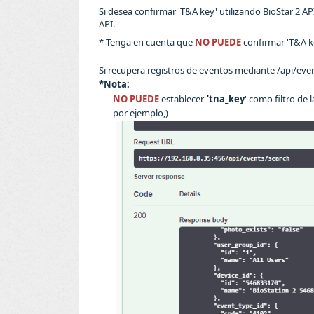
Si desea confirmar 'T&A key' utilizando BioStar 2 API
API.
* Tenga en cuenta que
NO PUEDE
confirmar 'T&A k
Si recupera registros de eventos mediante /api/even
*Nota:
'
NO PUEDE
establecer
tna_key
' como filtro de 
por ejemplo,)