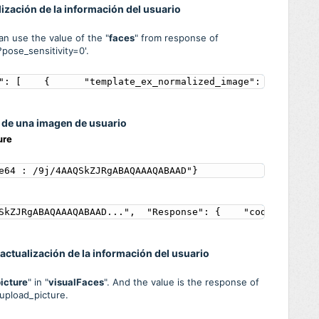
ización de la información del usuario
an use the value of the "
faces
" from response of
?pose_sensitivity=0'.
": [    {      "template_ex_normalized_image": "Base64 :
a de una imagen de usuario
ure
e64 : /9j/4AAQSkZJRgABAQAAAQABAAD"}
SkZJRgABAQAAAQABAAD...",  "Response": {    "code": "0", 
 actualización de la información del usuario
icture
" in "
visualFaces
". And the value is the response of
/upload_picture.