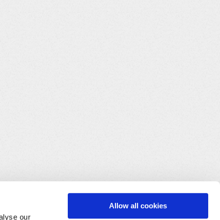
picture": "Base64 : /9j/4AAQSkZJRgA...",          "usePr
Allow all cookies
alyse our