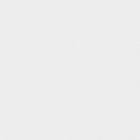
AAQSkZJRgABAQEASABIAAD...",      "templates": [        {