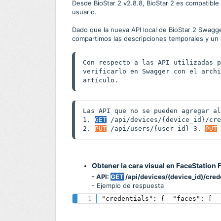
Desde BioStar 2 v2.8.8, BioStar 2 es compatible
usuario.
Dado que la nueva API local de BioStar 2 Swagger
compartimos las descripciones temporales y un 
Con respecto a las API utilizadas p
verificarlo en Swagger con el archi
artículo.
Las API que no se pueden agregar al
1. 
GET
 /api/devices/{device_id}/cre
2. 
PUT
 /api/users/{user_id} 3. 
PUT
 
Obtener la cara visual en FaceStation 
- API:
GET
/api/devices/{device_id}/cred
- Ejemplo de respuesta
"credentials": {  "faces": [  