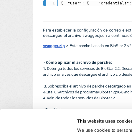
{  "User": {    "credentials":
Para establecer la configuración de correo elect
descargue el archivo swagger.json a continuació
swagger.zip
> Este parche basado en BioStar 2 v2.
- Cómo aplicar el archivo de parche:
1. Detenga todos los servicios de BioStar 2.2. Desc
archivo una vez que descargue el archivo zip desde 
3. Sobrescriba el archivo de parche descargado en l
-Ruta: C:\Archivos de programa\BioStar 2(x64)\ng
4. Reinicie todos los servicios de BioStar 2.
- Cambios>
1. La versión indicada actualizaciones (2.8.8)2.
POST
This website uses cookie
GET_api/setting_email5. PUT_api/configuración/a
We use cookies to personal