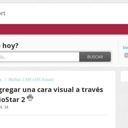
 hoy?
Ini
BUSCAR
s
BioStar 2 API (API Actual)
gregar una cara visual a través
ioStar 2
 A. M.