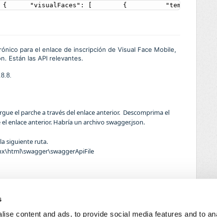
 {      "visualFaces": [        {          "template_ex_
rónico para el enlace de inscripción de Visual Face Mobile,
n. Están las API relevantes.
8.8.
argue el parche a través del enlace anterior. Descomprima el
el enlace anterior. Habría un archivo swagger.json.
a siguiente ruta.
inx\html\swagger\swaggerApiFile
_api/v2/send_email3. GET_api/configuración/alarm_smtps4.
s
larm_smtps/16.
PUT_api/setting_email
ise content and ads, to provide social media features and to an