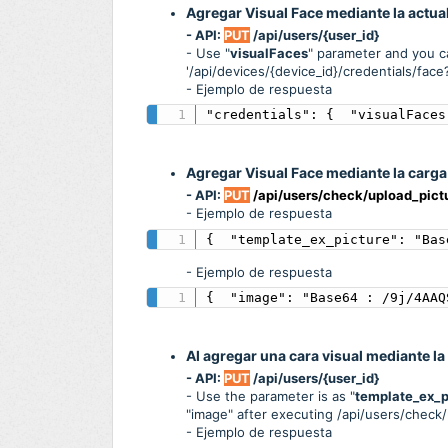
Agregar Visual Face mediante la actual
- API:
PUT
/api/users/{user_id}
- Use "
visualFaces
" parameter and you c
'/api/devices/{device_id}/credentials/face
-
Ejemplo de respuesta
"credentials": {  "visualFaces
Agregar Visual Face mediante la carg
- API:
PUT
/api/users/check/upload_pict
-
Ejemplo de respuesta
{  "template_ex_picture": "Bas
-
Ejemplo de respuesta
{  "image": "Base64 : /9j/4AAQ
Al agregar una cara visual mediante la
- API:
PUT
/api/users/{user_id}
- Use the parameter is as "
template_ex_p
"image" after executing /api/users/check
-
Ejemplo de respuesta