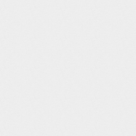
 /9j/4AAQSkZJRgABAQEASABIAAD...",      "templates": [   
   "link": "https:\/\/support.supremainc.com\/en\/suppor