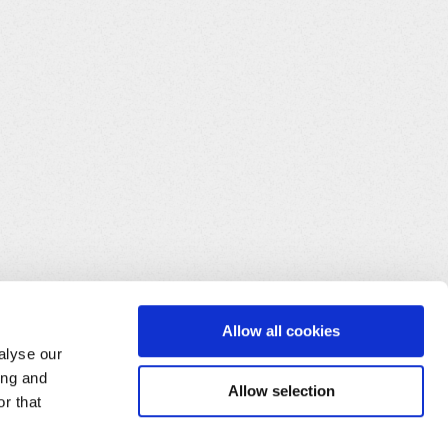
Allow all cookies
alyse our
ing and
Allow selection
r that