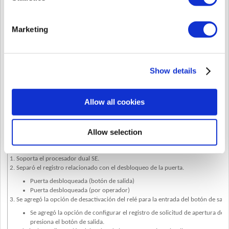
en Tiempo de espera del mensaje.
4. Se han corregido las cadenas coreanas e inglesas en el menú RTSP.
Marketing
Modelo de Dispositivo
FaceStation F2
Vers
Nota de revisión
Nota de revisión de FaceStation F2 v2.1.0
Show details
Allow all cookies
Allow selection
<Nuevas características y mejoras>
1. Soporta el procesador dual SE.
2. Separó el registro relacionado con el desbloqueo de la puerta.
Puerta desbloqueada (botón de salida)
Puerta desbloqueada (por operador)
3. Se agregó la opción de desactivación del relé para la entrada del botón de salid
Se agregó la opción de configurar el registro de solicitud de apertura de
presiona el botón de salida.