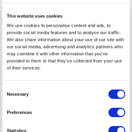
Modelo de Dispositivo
BioEntry P2
Vers
Nota de revisión
Nota de revisión de BioEntry P2 v1.4.4
This website uses cookies
We use cookies to personalise content and ads, to
provide social media features and to analyse our traffic.
We also share information about your use of our site with
our social media, advertising and analytics partners who
may combine it with other information that you’ve
<Nuevas características y mejoras>
provided to them or that they’ve collected from your use
of their services.
1.
Soporta el procesador dual SE.
Consent
Modelo de Dispositivo
BioStation 3
Versi
Necessary
Selection
Nota de revision
Nota de revisión de BioStation 3 v1.0.1
<Nuevas características y mejoras>
Preferences
1. Rendimiento de detección de movimiento mejorado para entornos con poca lu
2. Algoritmo de coincidencia visual de cara mejorado.
3. Se mejoraron todos los mensajes emergentes que se muestran en el dispositiv
Statistics