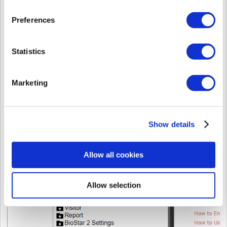
Nota de revisión
Notas de revisión de BioStation 2a v1.1
<Nuevas características y mejoras>
Preferences
Se ha mejorado el mensaje emergente que se muestra al buscar co
usuario.
Se ha mejorado el mensaje emergente que se muestra cuando se 
Statistics
Artículo relevante:
[BioStar 2 v2.9.5 > BioStar 2 Guía de
configurar el anti passback temporizado]
Marketing
Show details
Allow all cookies
Allow selection