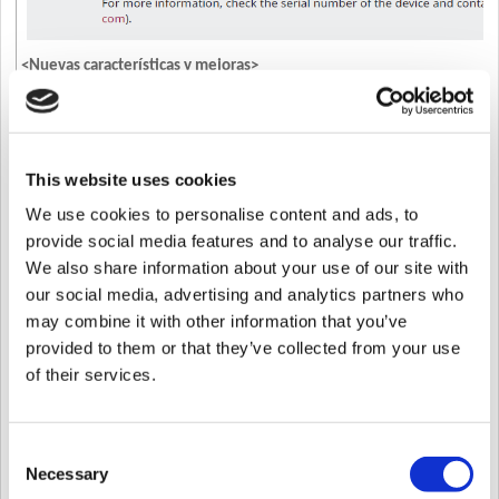
<Nuevas características y mejoras>
Añadido nuevo modelo.
XP2-MAPB (
Sitio web oficial de Suprema
)
El modelo XP2-MAPB
no está disponible
en EE. UU., Cana
Se ha mejorado para seleccionar y actualizar solo la información d
(Compatible con BioStar v2.9.0 o superior)
This website uses cookies
Admite el diseño personalizado de tarjetas inteligentes.
We use cookies to personalise content and ads, to
Artículo relevante:
[BioStar 2] Cómo configurar un diseño 
Compatible con un nuevo chip BLE (Bluetooth Low Energy).
provide social media features and to analyse our traffic.
Se han cambiado las partes del chip BLE del hardware y se
We also share information about your use of our site with
con los chips BLE existentes y nuevos.
our social media, advertising and analytics partners who
Se ha mejorado la sincronización para que se complete si se produc
varios usuarios con el dispositivo en BioStar 2.
may combine it with other information that you’ve
Se ha mejorado la configuración del orden de bytes de salida de la 
provided to them or that they’ve collected from your use
Cuando se utiliza la salida Wiegand u OSDP, se ha mejorad
of their services.
salida de la tarjeta inteligente cuando la información de s
usuario.
Artículo relacionado:
[BioStar 2] Admite la configuración d
Consent
Necessary
Selection
Modelo de producto
BioStation 2a
Versión 