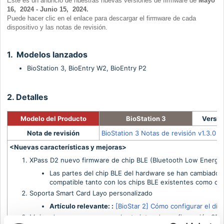
Este es un anuncio de nuestras nuevas versiones de firmware de
Mayo
16, 2024 - Junio 15, 2024.
Puede hacer clic en el enlace para descargar el firmware de cada
dispositivo y las notas de revisión.
1. Modelos lanzados
BioStation 3, BioEntry W2, BioEntry P2
2. Detalles
Modelo del Producto
BioStation 3
Versió
Nota de revisión
BioStation 3 Notas de revisión v1.3.0
<Nuevas características y mejoras>
XPass D2 nuevo firmware de chip BLE (Bluetooth Low Energy) (
Las partes del chip BLE del hardware se han cambiado, y
compatible tanto con los chips BLE existentes como co
Soporta Smart Card Layo personalizado
Artículo relevante: :
[BioStar 2] Cómo configurar el dise
Mejorado para no reconocer las tarjetas de configuración S