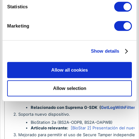
Se ha mejorado el mensaje emergente que se muestra cuando f
Statistics
establecen la segunda credencial como huella dactilar en el m
Marketing
Product Model
BioEntry W2
Versió
Nota de revisión
Notas de revisión de BioEntry W2 v1.8.
Show details
Allow all cookies
<Nuevas características y mejoras>
Allow selection
Se ha mejorado la función GetLogWithFilter del SDK para obte
usuario.
Relacionado con Suprema G-SDK (
GetLogWithFilter
)
Soporta nuevo dispositivo.
BioStation 2a (BS2A-ODPB, BS2A-OAPWB)
Artículo relevante:
[BioStar 2] Presentación del nuevo
Mejorado para permitir el uso de Secure Tamper independien