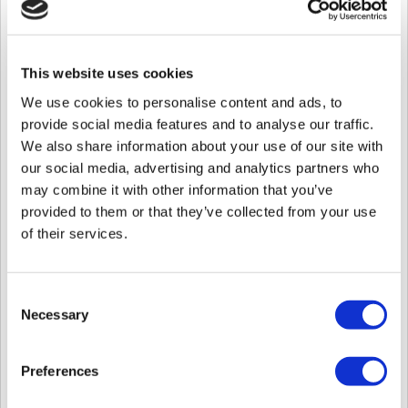
arranque del dispositivo.
Añadido código de evento para autenticación QR.
Soporte para añadir la tarjeta FeliCa a Custom Smart Card Lay
Esta función SÓLO es compatible con la BioStation 3.
This website uses cookies
Ampliado el periodo de caducidad del usuario a un máximo de 
We use cookies to personalise content and ads, to
Artículo relevante:
[BioStar 2] Introducción del menú
provide social media features and to analyse our traffic.
Admite la función Mostrar resultado del controlador para mostr
autenticación de un controlador de terceros en la pantalla del 
We also share information about your use of our site with
Permite la función Ignorar duración de señales repetidas, que 
our social media, advertising and analytics partners who
controlador cuando el dispositivo está conectado a un contro
may combine it with other information that you’ve
Mejora de la interfaz de usuario de la pantalla de interfonía.
Admite la función de transporte del servidor SIP, que seleccio
provided to them or that they’ve collected from your use
servidor SIP de Intercom en el dispositivo.
of their services.
Admite la función de seleccionar la resolución de la salida de 
RTSP.
Resolución de vídeo Intercom
Resolución de vídeo RTSP
Consent
Necessary
Mejorado para obtener la actualización del usuario sucedió reg
Selection
GetLogWithFilter en el SDK
Relacionado con Suprema G-SDK (
GetLogWithFilter
)
Preferences
Admite la opción de visualización de resultados de autentica
ID y el nombre de usuario en la pantalla de resultados de auten