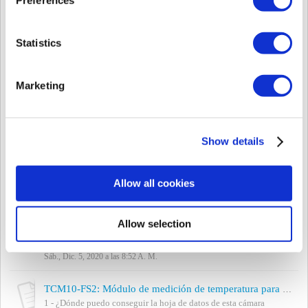
Lun., Ago. 3, 2020 a las 4:39 A. M.
[ENCR-10] Lista de dispositivos admitidos por el gabinete Suprema ENCR-10
Statistics
ENCR-10 es un gabinete para el controlador Suprema CoreStation
y el módulo de salida OM-120. En ENCR-10 se pueden equipar
una unidad de CoreStation o 2 unid...
Marketing
Lun., Ene. 25, 2021 a las 1:12 A. M.
[BioStar 1] Firmware de Dispositivos 2da Generación compatible con BioStar 1.93
Es posible que el firmware lanzado en el futuro no funcione con
Show details
BioStar 1.93 debido a los cambios realizados en el firmware. El
último firmware compatib...
Lun., Ene. 25, 2021 a las 1:02 A. M.
Allow all cookies
[BioStar 2] Como usar a câmera térmica suprema - FaceStation 2 com detecção de temperatura
Câmera térmica suprema que pode ser usada em combinação com
Allow selection
o FaceStation 2 para detectar usuários com temperatura elevada da
pele. Espera-se que melhore ...
Sáb., Dic. 5, 2020 a las 8:52 A. M.
TCM10-FS2: Módulo de medición de temperatura para FaceStation 2
1 - ¿Dónde puedo conseguir la hoja de datos de esta cámara