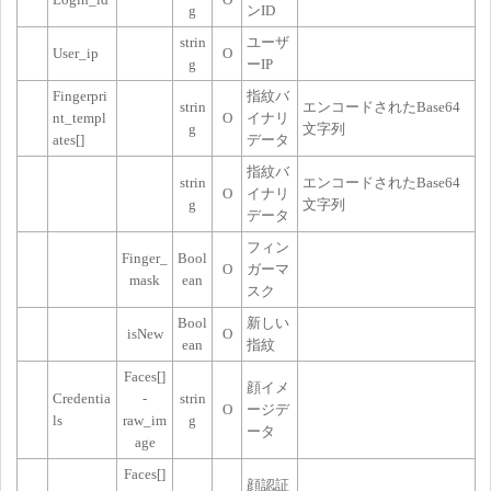
g
ンID
strin
ユーザ
User_ip
O
g
ーIP
Fingerpri
指紋バ
strin
エンコードされたBase64
nt_templ
O
イナリ
g
文字列
ates[]
データ
指紋バ
strin
エンコードされたBase64
O
イナリ
g
文字列
データ
フィン
Finger_
Bool
O
ガーマ
mask
ean
スク
Bool
新しい
isNew
O
ean
指紋
Faces[]
顔イメ
Credentia
-
strin
O
ージデ
ls
raw_im
g
ータ
age
Faces[]
顔認証