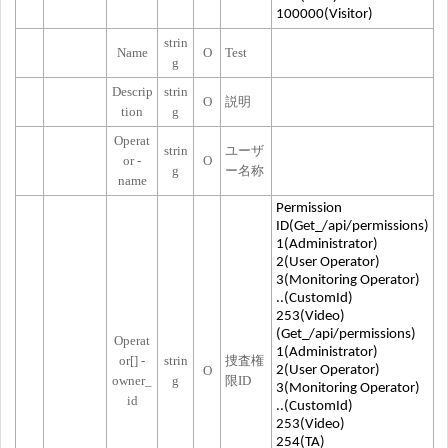
100000(Visitor)
strin
Name
O
Test
g
Descrip
strin
O
説明
tion
g
Operat
strin
ユーザ
or -
O
g
ー名称
name
Permission
ID(Get_/api/permissions)
1(Administrator)
2(User Operator)
3(Monitoring Operator)
..(CustomId)
253(Video)
(Get_/api/permissions)
Operat
1(Administrator)
or[] -
strin
捜査権
O
2(User Operator)
owner_
g
限ID
3(Monitoring Operator)
id
..(CustomId)
253(Video)
254(TA)