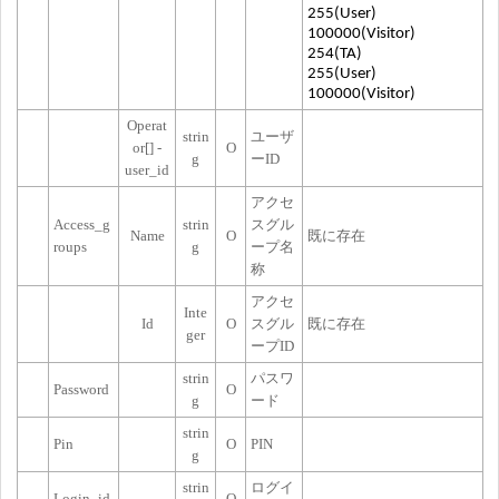
255(User)
100000(Visitor)
254(TA)
255(User)
100000(Visitor)
Operat
strin
ユーザ
or[] -
O
g
ーID
user_id
アクセ
Access_g
strin
スグル
Name
O
既に存在
roups
g
ープ名
称
アクセ
Inte
Id
O
スグル
既に存在
ger
ープID
strin
パスワ
Password
O
g
ード
strin
Pin
O
PIN
g
strin
ログイ
Login_id
O