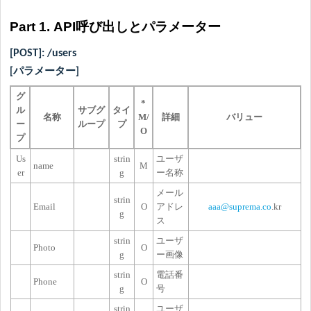
Part 1.
API呼び出しとパラメーター
[POST]: /users
[パラメーター]
グ
*
ル
サブグ
タイ
名称
M/
詳細
バリュー
ー
ループ
プ
O
プ
Us
strin
ユーザ
name
M
er
g
ー名称
メール
strin
Email
O
アドレ
aaa@suprema.co
.kr
g
ス
strin
ユーザ
Photo
O
g
ー画像
strin
電話番
Phone
O
g
号
strin
ユーザ