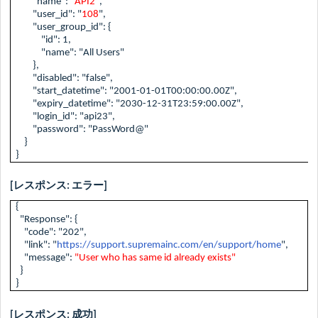
"name": "
API2
",
"user_id": "
108
",
"user_group_id": {
"id": 1,
"name": "All Users"
},
"disabled": "false",
"start_datetime": "2001-01-01T00:00:00.00Z",
"expiry_datetime": "2030-12-31T23:59:00.00Z",
"login_id": "api23",
"password": "PassWord@"
}
}
[レスポンス: エラー]
{
"Response": {
"code": "202",
"link": "
https://support.supremainc.com/en/support/home
",
"message":
"User who has same id already exists"
}
}
[レスポンス: 成功]