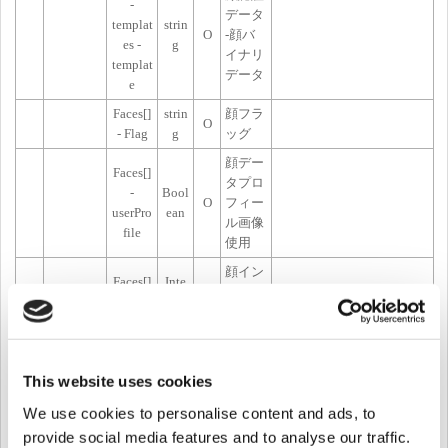
-
データ
templat
strin
O
-顔バ
es -
g
イナリ
templat
データ
e
Faces[]
strin
顔フラ
O
- Flag
g
ッグ
顔デー
Faces[]
タプロ
-
Bool
O
フィー
userPro
ean
ル画像
file
使用
顔イン
Faces[]
Inte
O
デック
- Index
ger
ス
(0:CSN, 1:WIEGAND,
2:SECURE, 3:ACCESS,
カード
This website uses cookies
Card_t
strin
4:CSN_MOBILE,
Cards[]
O
タイプ
ype - id
g
5:WIEGAND_MOBILE,
We use cookies to personalise content and ads, to
ID
6:QR/Barcode, 7:BioStar
provide social media features and to analyse our traffic.
2 QR)