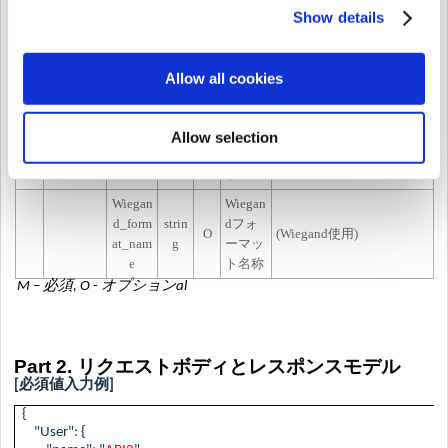
g
Show details
成されます）
Wiegan
strin
cardId
O
dカー
(Wiegand使用)
g
Allow all cookies
ド Id
Wiegan
Wiegan
d_form
strin
dフォ
Allow selection
O
at_id -
g
ーマッ
id
トId
Wiegan
Wiegan
d_form
strin
dフォ
O
(Wiegand使用)
at_nam
g
ーマッ
e
ト名称
M – 必須, O - オプションal
Part 2.
リクエストボディとレスポンスモデル
[必須値入力例]
{
"User": {