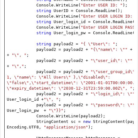
Console.WriteLine(
"Enter USER ID: "
);
string
UserID = Console.ReadLine();
Console.WriteLine(
"Enter USER LOGIN ID: "
string
User_login_id = Console.ReadLine()
Console.WriteLine(
"Enter USER LOGIN PASSW
string
User_login_pw = Console.ReadLine()
string
payload2 =
"{ \"User\": "
;
payload2 = payload2 +
"{\"name\": \""
+ U
+
"\", "
;
payload2 = payload2 +
"\"user_id\": \""
+
+
"\","
;
payload2 = payload2 +
"\"user_group_id\":
1, \"name\": \"All Users\" },\"disabled\":
\"false\",\"start_datetime\": \"2001-01-01T00:00:00.0
\"expiry_datetime\": \"2030-12-31T23:59:00.00Z\", "
;
payload2 = payload2 +
"\"login_id\": \""
+
User_login_id +
"\", "
;
payload2 = payload2 +
"\"password\": \""
User_login_pw +
"\"}}"
;
Console.WriteLine(payload2);
StringContent sc =
new
StringContent(payl
Encoding.UTF8,
"application/json"
);