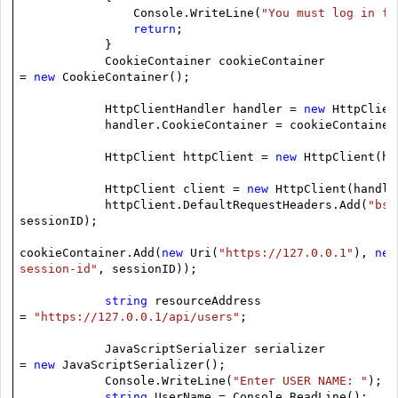
Console.WriteLine(
"You must log in fi
return
;
}
CookieContainer cookieContainer
=
new
CookieContainer();
HttpClientHandler handler =
new
HttpClien
handler.CookieContainer = cookieContainer
HttpClient httpClient =
new
HttpClient(ha
HttpClient client =
new
HttpClient(handle
httpClient.DefaultRequestHeaders.Add(
"bs-
sessionID);
cookieContainer.Add(
new
Uri(
"
https://127.0.0.1
"
),
new
session-id"
, sessionID));
string
resourceAddress
=
"
https://127.0.0.1/api/users
"
;
JavaScriptSerializer serializer
=
new
JavaScriptSerializer();
Console.WriteLine(
"Enter USER NAME: "
);
string
UserName = Console.ReadLine();