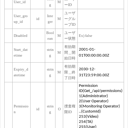
User_id
M
g
ーID
ユーザ
User_gro
Inte
id
M
ーグル
up_id
ger
ープID
Bool
ユーザ
Disabled
M
Ex) false
ean
ー状態
有効期
Start_dat
strin
2001-01-
M
間＿開
etime
g
01T00:00:00.00Z
始日時
有効期
Expiry_d
strin
2030-12-
M
限＿終
atetime
g
31T23:59:00.00Z
了日時
Permission
ID(Get_/api/permissions)
1(Administrator)
2(User Operator)
Permissio
strin
捜査権
3(Monitoring Operator)
id
O
..(CustomId)
n
g
限ID
253(Video)
254(TA)
255(User)