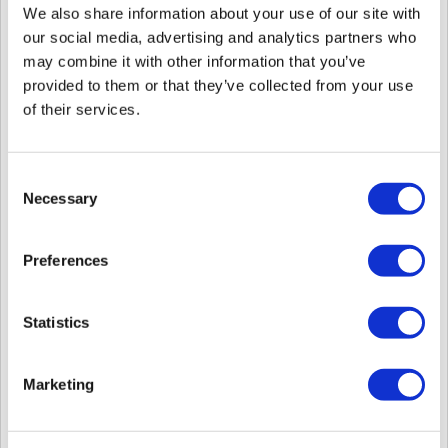
We also share information about your use of our site with
Card_t
カード
our social media, advertising and analytics partners who
strin
ype -
O
タイプ
g
may combine it with other information that you’ve
name
名称
provided to them or that they’ve collected from your use
(0:CSN, 1:WIEGAND,
of their services.
2:SECURE, 3:ACCESS,
Card_t
strin
カード
4:CSN_MOBILE,
ype -
O
g
タイプ
5:WIEGAND_MOBILE,
type
Consent
6:QR/Barcode, 7:BioStar
Necessary
Selection
2 QR)
Card_t
(C:CSN, S:SECURE,
strin
カード
ype -
O
A:ACCESS,
Preferences
g
モード
mode
M:CSN_MOBILE)
Card_i
strin
カード
O
Statistics
d
g
ID
Display
strin
カード
_card-
O
g
ID表示
Marketing
id
*BioStar 2のカード
strin
Id
O
ID
ID（通常は登録順に作