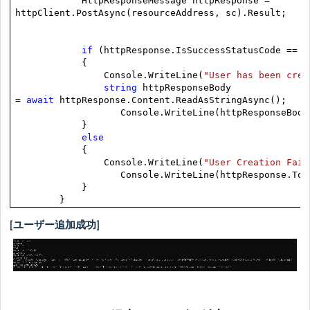
HttpResponseMessage httpResponse =
httpClient.PostAsync(resourceAddress, sc).Result;
if
(httpResponse.IsSuccessStatusCode ==
t
{
Console.WriteLine(
"User has been crea
string
httpResponseBody
=
await
httpResponse.Content.ReadAsStringAsync();
Console.WriteLine(httpResponseBody
}
else
{
Console.WriteLine(
"User Creation Fail
Console.WriteLine(httpResponse.ToStr
}
}
[ユーザー追加成功]