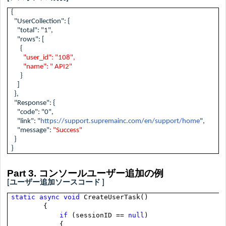
{
"UserCollection": {
"total": "1",
"rows": [
{
"user_id": "108",
"name": "
API2"
}
]
},
"Response": {
"code": "0",
"link": "
https://support.supremainc.com/en/support/home
",
"message":
"Success"
}
}
Part 3.
コンソールユーザー追加の例
[ユーザー追加
ソースコード
]
static
async
void
CreateUserTask()
{
if
(sessionID ==
null
)
{