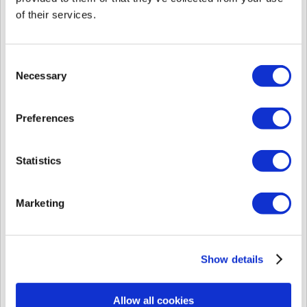
of their services.
Consent
[POST] /login/sso
Necessary
Selection
*BioStar 2 New Local APIログインにて確認したbs-session-id
値を入力してログインします。
bodyのModelをクリックします。
Preferences
パラメーターが自動的に入力されます。
必須パラメータ
の"user_id","password","biostar_session_id"を入力しま
す。
Statistics
Try it outをクリックします。
Marketing
Show details
Allow all cookies