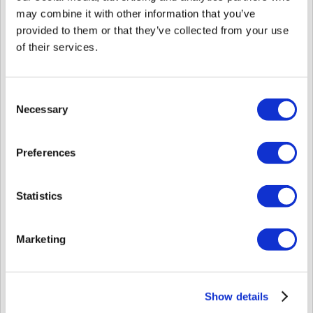
may combine it with other information that you’ve
provided to them or that they’ve collected from your use
of their services.
[POST] /login/sso*Inicie sesión mediante bs-session-id creado desde la
Consent
función de inicio de sesión de la nueva API local.*Debe utilizar el
Necessary
Selection
USER_ID. No puede usar 'User_Name' para el parámetro 'user_id'.
Preferences
Statistics
Marketing
Una vez que haya iniciado sesión correctamente, verá la información del
Show details
usuario que ha iniciado sesión en el "Cuerpo de respuesta" y "200" en el
"Código de respuesta".