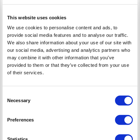
ユーザーグループのユーザーを検索すると結果が表示しません。
This website uses cookies
We use cookies to personalise content and ads, to
provide social media features and to analyse our traffic.
We also share information about your use of our site with
our social media, advertising and analytics partners who
may combine it with other information that you’ve
provided to them or that they’ve collected from your use
of their services.
Consent
[Fig 1- ユーザーグループのユーザーが検索できません。]
Necessary
Selection
原因
ユーザーテーブルのperm_id列のデータが同期されていないため、
Preferences
perm_idがありません。
Statistics