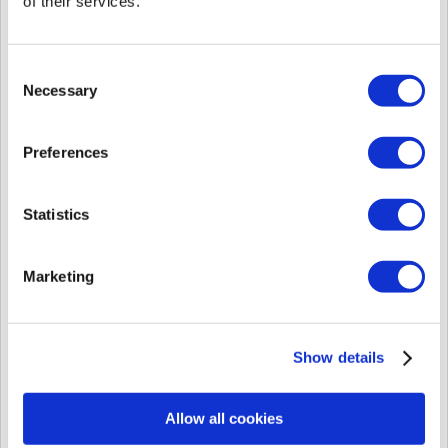
of their services.
火, 1月 28, 2025 で 1:29 午後
[既知の問題][Biostar2] Chromeで操作している場合、リストボックスから項目を選択できない問題
Consent
修正済みの BioStar2 バージョン: v2.9.7 以上 発生環境:
Necessary
Selection
Chrome v127 または Chrome v128 (beta) Chrome v127 または
v128 beta版 を使用している場合、Biostar2でタイムゾーン、
言語設定等でリストボックスから項目を選択できなくな...
Preferences
火, 12月 10, 2024 で 4:27 午後
[既知の問題] 検索機能を使用し絞り込みを行った場合におけるチェックボックスの動作異常について
Statistics
修正される BioStar2 のバージョン: v2.9.8 以降 該当す
る BioStar2 のバージョン: v2.9.7 1. 問題の概要 BioStar2 v2.9.7
を使用している場合、検索機能を使用した場合、項目の選択
Marketing
ができなくなる問題があります。 具体例としては以下の通り
です。...
火, 12月 10, 2024 で 4:22 午後
Show details
[Supremaモバイルアクセス] ApplePayポップアップなしでモバイルアクセスを使用する方法
ApplePayが表示されるのはなぜですか？ 原因. iPhoneのNFC
エリアとRFカードリーダーのRFアンテナエリアの接触 iPhone
Allow all cookies
のNFCエリアとRFカードリーダーのRFアンテナエリアが接触
すると、ApplePayが自動的に表示されます。 以下のような領