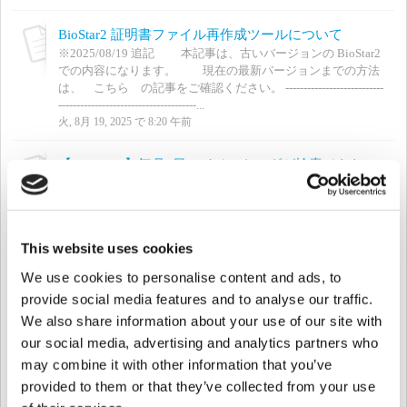
BioStar2 証明書ファイル再作成ツールについて
※2025/08/19 追記 本記事は、古いバージョンの BioStar2
での内容になります。 現在の最新バージョンまでの方法
は、 こちら の記事をご確認ください。 ---------------------------
--------------------------------------...
火, 8月 19, 2025 で 8:20 午前
【BioStar 2】毎月1日のイベントログが検索できない件
対象バージョン: BioStar 2 Version 2.9.3 & 2.9.4 修正バージョ
ン: BioStar 2 Version 2.9.6 問題の概要 BioStar 2 - Monitoring -
Real-time Logでは、イベントが明確に表示されますが、
BioSta...
This website uses cookies
月, 6月 16, 2025 で 3:45 午後
We use cookies to personalise content and ads, to
[既知の問題] BioStar2 アップグレードの際の自己署名証明書ファイルの上書きについて
provide social media features and to analyse our traffic.
BioStar2 アップグレード時のカスタム証明書のバックアップ
We also share information about your use of our site with
とリストア手順 この記事は、ご自身で生成された自己証明書
our social media, advertising and analytics partners who
を使用されているご利用者様に対してのガイドラインとな
may combine it with other information that you’ve
り、Biostar2のアップグレードを行う際に、重要な証明書ファ
イルを安全にバックアップおよびリストアするための手順を
provided to them or that they’ve collected from your use
記したものです...