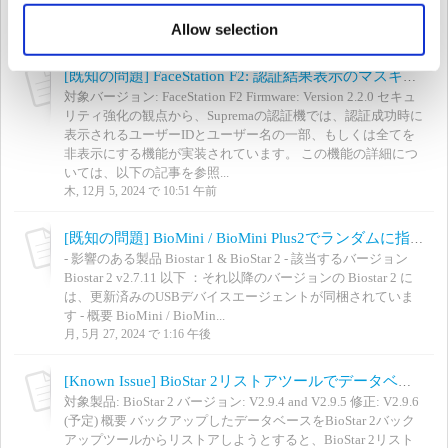
域をタップしないようにご注意く...
Allow selection
火, 12月 10, 2024 で 2:50 午後
[既知の問題] FaceStation F2: 認証結果表示のマスキング機能において、正しくない表示となってしまう問題
対象バージョン: FaceStation F2 Firmware: Version 2.2.0 セキュ
リティ強化の観点から、Supremaの認証機では、認証成功時に
表示されるユーザーIDとユーザー名の一部、もしくは全てを
非表示にする機能が実装されています。 この機能の詳細につ
いては、以下の記事を参照...
木, 12月 5, 2024 で 10:51 午前
[既知の問題] BioMini / BioMini Plus2でランダムに指紋スキャンができない
- 影響のある製品 Biostar 1 & BioStar 2 - 該当するバージョン
Biostar 2 v2.7.11 以下 ：それ以降のバージョンの Biostar 2 に
は、更新済みのUSBデバイスエージェントが同梱されていま
す - 概要 BioMini / BioMin...
月, 5月 27, 2024 で 1:16 午後
[Known Issue] BioStar 2リストアツールでデータベースのリストアに失敗（V2.9.3からのアップグレード）
対象製品: BioStar 2 バージョン: V2.9.4 and V2.9.5 修正: V2.9.6
(予定) 概要 バックアップしたデータベースをBioStar 2バック
アップツールからリストアしようとすると、BioStar 2リスト