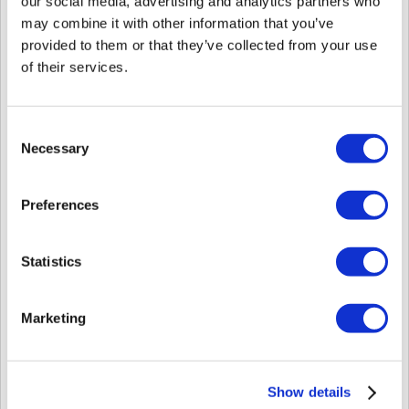
our social media, advertising and analytics partners who
may combine it with other information that you’ve
provided to them or that they’ve collected from your use
of their services.
Consent
Necessary
Selection
Verifica el cableado y la alimentación del dispositivo para asegurarte de que
tu dispositivo esté conectado correctamente.
Preferences
Después de confirmar que el cableado y la alimentación están instalados
correctamente, vuelve a conectar el dispositivo maestro.
Statistics
Marketing
Show details