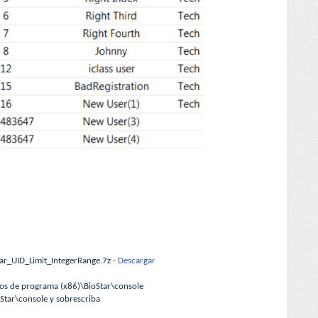
tar_UID_Limit_IntegerRange.7z -
Descargar
ivos de programa (x86)\BioStar\console
oStar\console y sobrescriba