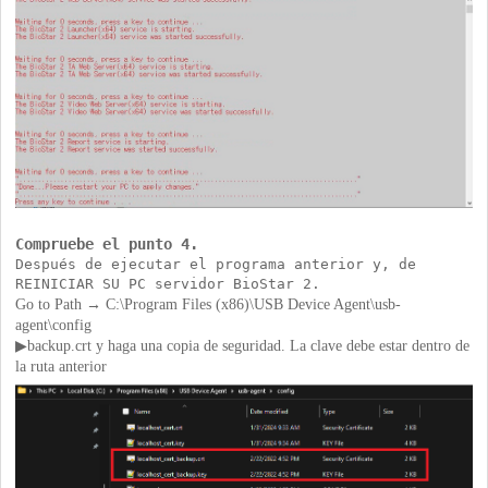
Compruebe el punto 4.
Después de ejecutar el programa anterior y, de
REINICIAR SU PC servidor BioStar 2.
Go to Path → C:\Program Files (x86)\USB Device Agent\usb-
agent\config
▶backup.crt y haga una copia de seguridad. La clave debe estar dentro de
la ruta anterior