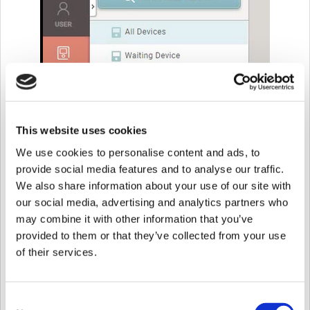
This website uses cookies
We use cookies to personalise content and ads, to
provide social media features and to analyse our traffic.
We also share information about your use of our site with
our social media, advertising and analytics partners who
may combine it with other information that you’ve
provided to them or that they’ve collected from your use
Caso Único 
of their services.
El cliente NO INSTALÓ el software 
BioStar 2 en su PC, sino que accede a 
través de un dominio/dirección IP a 
Consent
BioStar 2 pero necesita utilizar un 