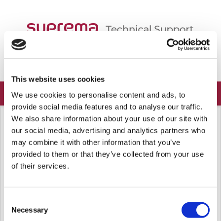
Bienvenido
Spanish...
Conectar
Registrarse
This website uses cookies
We use cookies to personalise content and ads, to
provide social media features and to analyse our traffic.
Página principal de soluciones
BioStar Air
We also share information about your use of our site with
our social media, advertising and analytics partners who
Integradores y Partners
may combine it with other information that you’ve
provided to them or that they’ve collected from your use
Socios (Partners) - Introducción al Partner Portal de BioStar Air
of their services.
Descripción general de la funcionalidad El AirFob Partner Portal
es una plataforma exclusiva diseñada para revendedores de valor
agregado (VARs) que han fi...
Sáb., Dic. 27, 2025 a las 10:14 A. M.
Consent
Necessary
Selection