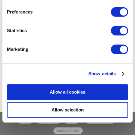
Socios (Partners) - Uso detallado del BioStar Air Partner Portal
Descripción general de la funcionalidad El BioStar Air Partner
Preferences
Portal es una herramienta exclusiva para revendedores de valor
agregado (VARs) que les permi...
Sáb., Dic. 27, 2025 a las 10:18 A. M.
Statistics
Socios (Partners) - Sitios Federados
Descripción general BioStar Air ofrece la capacidad de crear sitios
Marketing
federados, lo que permite que un sitio principal administre
múltiples sub-sitios de for...
Sáb., Dic. 27, 2025 a las 10:22 A. M.
Show details
Guía rápida de integración con la API de BioStar Air
Esta guía te explica cómo configurar un sitio demo de BioStar Air,
conectar y registrar lectores compatibles con BioStar Air en ese
Allow all cookies
sitio, y comenzar a prob...
Sáb., Dic. 27, 2025 a las 10:26 A. M.
Allow selection
Inicio
Soluciones
Foros
/
Privacy Policy
/
Cookie Policy