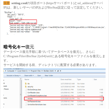
注意
:
setting.conf
の項目ポート(httpsサーバ ポート)とssl_address(サーバ
IP)は、新しいサーバのIPおよびBioStar設定に従って設定してください。
暗号化キー
復元
データベース復元手順に基づいてデータベースを復元し、さらに
C:\Program Files\BioStar 2(x64)\utilにある暗号化キーファイルを復元しま
す。
サービスを開始する前、ディレクトリに配置する必要があります。