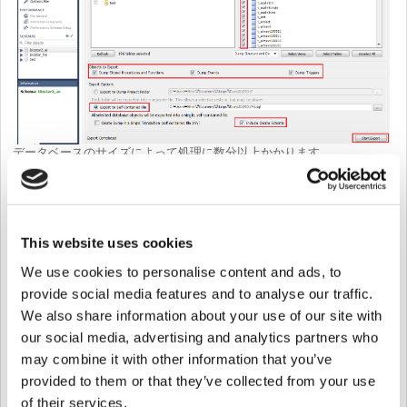
データベースのサイズによって処理に数分以上かかります。
ノート：TSチームに提供する場合は
Include Create Schema
を除外してく
ださい。
This website uses cookies
ノート：MySqlDumpの最近の更新により、以下に関連するエラーが発
生する場合があります。
We use cookies to personalise content and ads, to
"
Unknown table
provide social media features and to analyse our traffic.
We also share information about your use of our site with
'COLUMN_STATISTICS' in
our social media, advertising and analytics partners who
may combine it with other information that you’ve
information_schema (1109)
"
provided to them or that they’ve collected from your use
of their services.