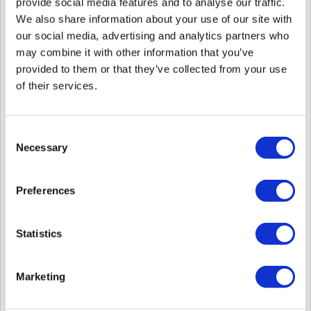
provide social media features and to analyse our traffic.
Wiegandカードフォーマットを作成します。
We also share information about your use of our site with
our social media, advertising and analytics partners who
may combine it with other information that you’ve
provided to them or that they’ve collected from your use
of their services.
Consent
Necessary
Selection
Preferences
6-3.
任意のWiegandカード番号を入力して新しいユーザーを作成しま
す。 手順6-2で作成したWiegandカードフォーマットを設定してくださ
い。
Statistics
Marketing