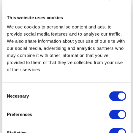
端末 > 端末の選択 > アドバンス > 勤怠 に移動
必要なフィールドを編集
This website uses cookies
We use cookies to personalise content and ads, to
provide social media features and to analyse our traffic.
We also share information about your use of our site with
our social media, advertising and analytics partners who
may combine it with other information that you’ve
provided to them or that they’ve collected from your use
of their services.
No.
フィールド
勤怠イベントの設定を行うことがで
Consent
未使用
: T&Aイベントを記
Necessary
Selection
ユーザー選択
: 認証の前に
スケジュール
: T&Aイベ
1
勤怠モード
に従って自動的に変更 され
ションで選択できる。
Preferences
最後選択内容
: 最後のユーザ
ベントを手動で変更するまで
固定
: 固定T&Aイベントのみ
Statistics