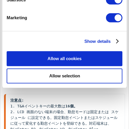
設定し、固定として使用した
認証処理中に勤怠イベントを選択す
2
モード選択必要
「モード選択必要」
オプションを使
Marketing
ョンを
「ユーザー選択 」
に設定す
勤怠イベントの名前を設定したり、
定したときに使用されるスケジュー
Show details
勤怠イベントボタン
: 勤怠
3
勤怠イベント
覧表示する。編集したいファ
表示
: 勤怠ボタンのイベント
Allow all cookies
スケジュール
: 「勤怠モード
設定することができる。この
モードを
スケジュール
に設定
Allow selection
注意点:
1. T&Aイベントキーの最大数は
16個。
2. LCD 画面のない端末の場合、勤怠モードは固定または スケ
ジュール に設定できる。固定勤怠イベントまたはスケジュール
に従って変化する勤怠イベントを登録できる。対応端末は、