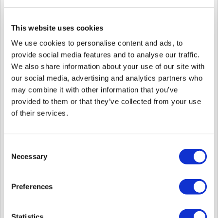
BioStar 2 - Configuración - HTTPS -
Certificado.
This website uses cookies
2.
Registre la IP y el puerto de su
We use cookies to personalise content and ads, to
servidor BioStar 2 como ‘(IP del
provide social media features and to analyse our traffic.
servidor BioStar 2):(puerto HTTPS)’.
We also share information about your use of our site with
our social media, advertising and analytics partners who
may combine it with other information that you’ve
provided to them or that they’ve collected from your use
of their services.
Consent
3.
Cierre todas las páginas de Chrome y
Necessary
Selection
vuelva a abrir Chrome.
4.
Vaya a Chrome - Historial - Historial
Preferences
y haga clic en ‘Borrar datos de
navegación’ - Avanzado - Todo el
Statistics