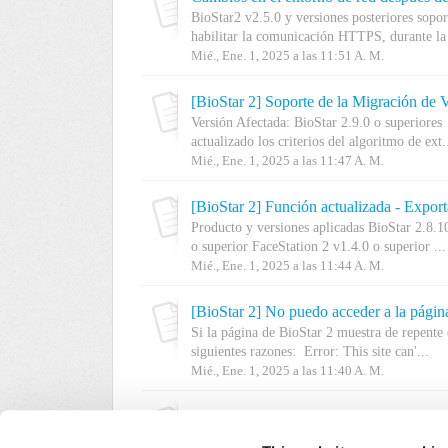
BioStar2 v2.5.0 y versiones posteriores so
habilitar la comunicación HTTPS, durante la i
Mié., Ene. 1, 2025 a las 11:51 A. M.
[BioStar 2] Soporte de la Migración de 
Versión Afectada: BioStar 2.9.0 o superiores 
actualizado los criterios del algoritmo de ext.
Mié., Ene. 1, 2025 a las 11:47 A. M.
[BioStar 2] Función actualizada - Expor
Producto y versiones aplicadas BioStar 2.8.1
o superior FaceStation 2 v1.4.0 o superior ...
Mié., Ene. 1, 2025 a las 11:44 A. M.
[BioStar 2] No puedo acceder a la página
Si la página de BioStar 2 muestra de repente 
siguientes razones: Error: This site can'...
Mié., Ene. 1, 2025 a las 11:40 A. M.
[BioStar 2] Service Issue After a Force
Si su PC servidor se apaga inesperadamente 