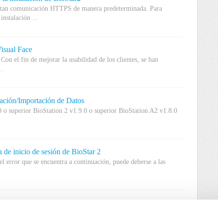
portan comunicación HTTPS de manera predeterminada. Para
nstalación ...
Visual Face
Con el fin de mejorar la usabilidad de los clientes, se han
..
tación/Importación de Datos
0 o superior BioStation 2 v1.9.0 o superior BioStation A2 v1.8.0
 de inicio de sesión de BioStar 2
el error que se encuentra a continuación, puede deberse a las
d Shutdown (Database Corruption / Service Error)
(apagado forzado), puede corromper su base de datos MariaDB.