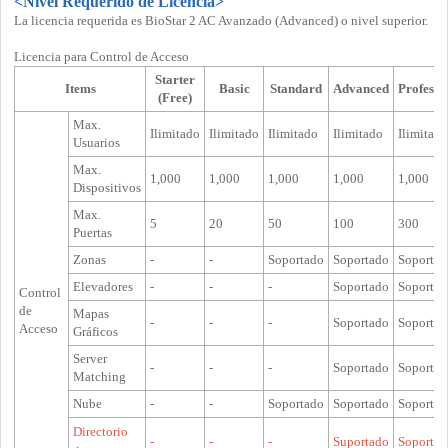
<Nivel Requerido de Licencia>
La licencia requerida es BioStar 2 AC Avanzado (Advanced) o nivel superior.
Licencia para Control de Acceso
Starter
Items
Basic
Standard
Advanced
Professi
(Free)
Max.
Ilimitado
Ilimitado
Ilimitado
Ilimitado
Ilimitado
Usuarios
Max.
1,000
1,000
1,000
1,000
1,000
Dispositivos
Max.
5
20
50
100
300
Puertas
Zonas
-
-
Soportado
Soportado
Soportad
Elevadores
-
-
-
Soportado
Soportad
Control
de
Mapas
-
-
-
Soportado
Soportad
Acceso
Gráficos
Server
-
-
-
Soportado
Soportad
Matching
Nube
-
-
Soportado
Soportado
Soportad
Directorio
-
-
-
Suportado
Soportad