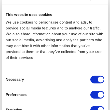
<Cómo configurar el Directorio Activo de BioStar 2>
This website uses cookies
0. Antes de establecer la configuración del Directorio Activo, por favor
refierase al siguiente artículo y confirme la conexión del servidor de
We use cookies to personalise content and ads, to
Directorio Activo.
provide social media features and to analyse our traffic.
- Referirse al siguiente link :
[BioStar 2] How To Confirm Active Directory
Information
We also share information about your use of our site with
our social media, advertising and analytics partners who
1. Active la licencia de BioStar 2 AC (Nivel Avanzado o superior) y confirme
may combine it with other information that you’ve
el nivel de licenciamiento.
Referirse al siguiente link
provided to them or that they’ve collected from your use
-
:
[BioStar 2] How To Active BioStar 2 license
of their services.
2. Vaya a Settings - Server y seleccione [Tipo de ID de usuario] como
Alfanumérico
2-1. Clic en [Aplicar] para guardar la información
Consent
Necessary
Selection
Preferences
Statistics