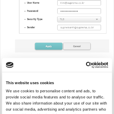
Habilite la opción QR de la siguiente manera. y rellene el resto de
contenidos.
This website uses cookies
We use cookies to personalise content and ads, to
provide social media features and to analyse our traffic.
We also share information about your use of our site with
Paso 2: Agregue el dispositivo QR X-Station 2 a BioStar 2
our social media, advertising and analytics partners who