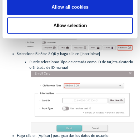
Allow all cookies
Allow selection
Haga clic en [QR/código de barras] en Credencial
Seleccione BioStar 2 QR y haga clic en [Inscribirse]
Puede seleccionar Tipo de entrada como ID de tarjeta aleatorio
o Entrada de ID manual
Haga clic en [Aplicar] para guardar los datos de usuario.