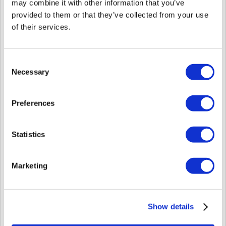
may combine it with other information that you’ve
XS2-QDPB y XS2-QAPB están disponibles para escanear QR o código de
barras. Compruebe el nombre del producto y añada el dispositivo a
provided to them or that they’ve collected from your use
BioStar 2.8.11 o superior.
of their services.
Consent
Necessary
Selection
Preferences
Statistics
Marketing
Paso 3: Vaya al menú USUARIO y agregue QR
Para generar el código QR de BioStar 2, vaya a USUARIO.
Agregue un nuevo usuario y agregue el correo electrónico.
Show details