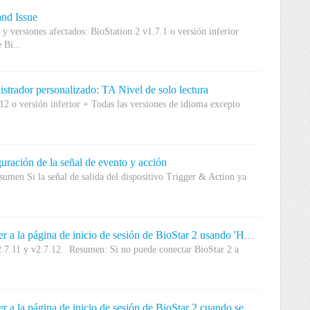
nd Issue
 versiones afectados: BioStation 2 v1.7.1 o versión inferior
Bi...
trador personalizado: TA Nivel de solo lectura
12 o versión inferior + Todas las versiones de idioma excepto
ración de la señal de evento y acción
sumen Si la señal de salida del dispositivo Trigger & Action ya
[Problema conocido] No se puede acceder a la página de inicio de sesión de BioStar 2 usando 'HTTPS' (2.7.11 y 2.7.12)
v2.7.11 y v2.7.12 Resumen: Si no puede conectar BioStar 2 a
[Problema conocido] No se puede acceder a la página de inicio de sesión de BioStar 2 cuando se cambia el nombre de la carpeta de instalación