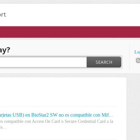
ay?
Lo
SEARCH
[Problema conocido] DE620 (lector de tarjetas USB) en BioStar2 SW no es compatible con Mifare Plus AoC
es compatible con Access On Card o Secure Credential Card a la
e...