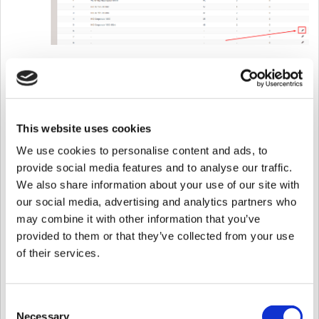
3-3. 以下は、34ビットのMifare CSNカード構成のサンプルです。
This website uses cookies
We use cookies to personalise content and ads, to
provide social media features and to analyse our traffic.
3-3 [デバイス]をクリックし、接続されたデバイスを選択して追加の構成
We also share information about your use of our site with
を構成します。
our social media, advertising and analytics partners who
3-4 [
CSN Card Format
]をクリックし、[
Wiegand
]としてFormat Typeを選
may combine it with other information that you’ve
択します。
3-5 CSN Card Formatの[Wiegand Format]からWiegand形式のいずれかを選
provided to them or that they’ve collected from your use
択します。
of their services.
Consent
Necessary