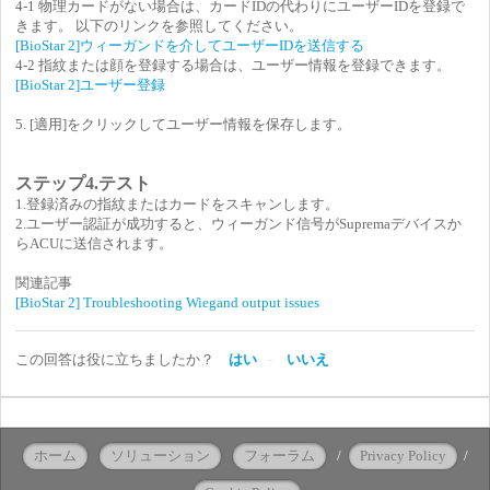
4-1 物理カードがない場合は、カードIDの代わりにユーザーIDを登録で
きます。 以下のリンクを参照してください。
[BioStar 2]ウィーガンドを介してユーザーIDを送信する
4-2 指紋または顔を登録する場合は、ユーザー情報を登録できます。
[BioStar 2]ユーザー登録
5. [適用]をクリックしてユーザー情報を保存します。
ステップ4.テスト
1.登録済みの指紋またはカードをスキャンします。
2.ユーザー認証が成功すると、ウィーガンド信号がSupremaデバイスか
らACUに送信されます。
関連記事
[BioStar 2] Troubleshooting Wiegand output issues
この回答は役に立ちましたか？
はい
いいえ
ホーム
ソリューション
フォーラム
/
Privacy Policy
/