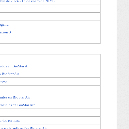
bre de 2024 - 15 de enero de 2025)
iegand
ation 3
rados en BioStar Air
n BioStar Air
cceso
uales en BioStar Air
enciales en BioStar Air
arios en masa
os en la aplicación BioStar Air