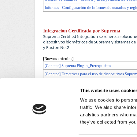
Informes - Configuración de informes de usuarios y regis
Integración Certificada por Suprema
Suprema Certified Integration se refiere a solucio
dispositivos biométricos de Suprema y sistemas de 
y Paxton Net2
[Nuevos artículos]
[Genetec] Suprema Plugin_Prerequisites
[Genetec] Directrices para el uso de dispositivos Sup
[Genetec] Configuración y comportamiento de entrada 
This website uses cookie
[Genetec] Múltiples canales entre dispositivos Suprem
We use cookies to personal
traffic. We also share info
analytics partners who may
¿Le resultó útil?
Sí
No
they’ve collected from your